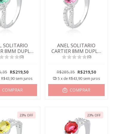
L SOLITARIO
ANEL SOLITARIO
ER 8MM DUPLO
CARTIER 8MM DUPLO
LINA PARAIBA
ROSA
(0)
(0)
5,35
R$219,50
R$285,35
R$219,50
e
R$43,90
sem juros
5
x de
R$43,90
sem juros
COMPRAR
COMPRAR
23
%
OFF
23
%
OFF