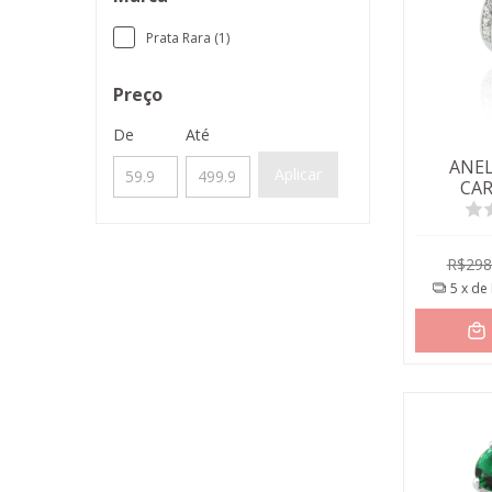
Prata Rara (1)
Preço
De
Até
ANEL
Aplicar
CA
TURMA
R$298
5
x de