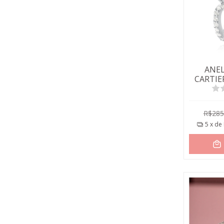
ANEL
CARTI
VERD
R$285
5
x de