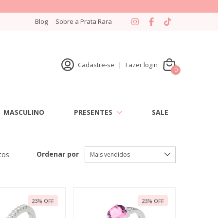
Blog
Sobre a Prata Rara
Cadastre-se
|
Fazer login
0
MASCULINO
PRESENTES
SALE
Ordenar por
tos
23
%
OFF
23
%
OFF