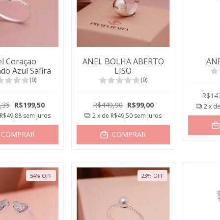
l Coraçao
ANEL BOLHA ABERTO
ANE
do Azul Safira
LISO
(0)
(0)
R$14
,35
R$199,50
R$449,90
R$99,00
2
x d
R$49,88
sem juros
2
x de
R$49,50
sem juros
COMPRAR
COMPRAR
54
%
OFF
23
%
OFF