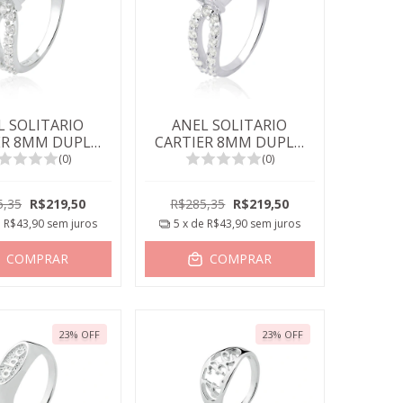
L SOLITARIO
ANEL SOLITARIO
ER 8MM DUPLO
CARTIER 8MM DUPLO
IFA AMARELA
JADE VERMELHA
(0)
(0)
5,35
R$219,50
R$285,35
R$219,50
e
R$43,90
sem juros
5
x de
R$43,90
sem juros
COMPRAR
COMPRAR
23
%
OFF
23
%
OFF