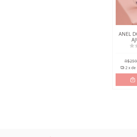
ANEL D
A
R$259
2
x de