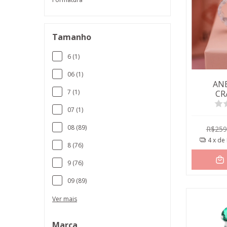
Tamanho
6 (1)
06 (1)
AN
7 (1)
CR
07 (1)
08 (89)
R$259
4
x de
8 (76)
9 (76)
09 (89)
Ver mais
Marca