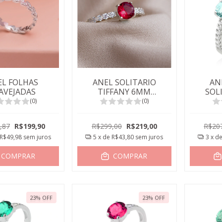
EL FOLHAS
ANEL SOLITARIO
AN
AVEJADAS
TIFFANY 6MM
SOL
RUBELITA
TO
(0)
(0)
,87
R$199,90
R$299,00
R$219,00
R$20
R$49,98
sem juros
5
x de
R$43,80
sem juros
3
x d
COMPRAR
COMPRAR
23
%
OFF
23
%
OFF