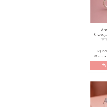
Ane
Craveja
R$259
4
x de