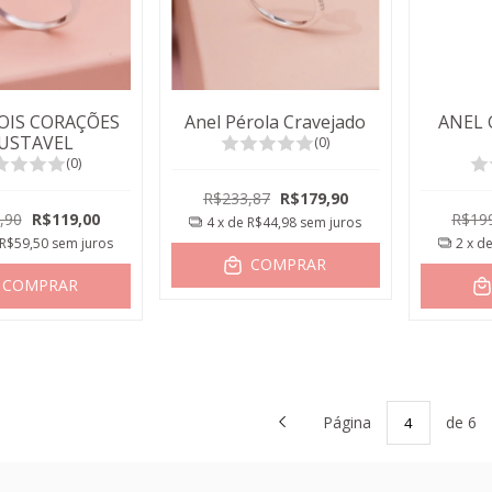
OIS CORAÇÕES
Anel Pérola Cravejado
ANEL 
JUSTAVEL
(0)
(0)
R$233,87
R$179,90
,90
R$119,00
R$19
4
x de
R$44,98
sem juros
R$59,50
sem juros
2
x d
COMPRAR
COMPRAR
Página
de 6