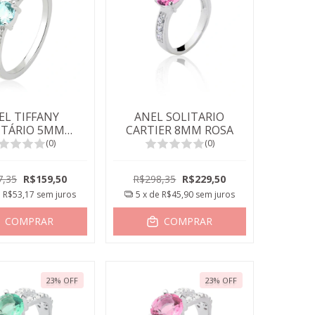
EL TIFFANY
ANEL SOLITARIO
ITÁRIO 5MM
CARTIER 8MM ROSA
PAZIO SKY
(0)
(0)
7,35
R$159,50
R$298,35
R$229,50
e
R$53,17
sem juros
5
x de
R$45,90
sem juros
COMPRAR
COMPRAR
23
%
OFF
23
%
OFF