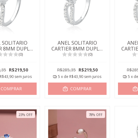
 SOLITARIO
ANEL SOLITARIO
ANE
ER 8MM DUPLO
CARTIER 8MM DUPLO
CARTI
E ESMERALDA
TOPAZIO SKY
SAR
(0)
(0)
,35
R$219,50
R$285,35
R$219,50
R$28
R$43,90
sem juros
5
x de
R$43,90
sem juros
5
x d
COMPRAR
COMPRAR
23
%
OFF
78
%
OFF