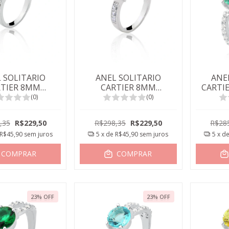
 SOLITARIO
ANEL SOLITARIO
ANE
RTIER 8MM
CARTIER 8MM
CARTI
LINA PARAIBA
RUBELITA
TURMA
(0)
(0)
,35
R$229,50
R$298,35
R$229,50
R$28
R$45,90
sem juros
5
x de
R$45,90
sem juros
5
x d
COMPRAR
COMPRAR
23
%
OFF
23
%
OFF