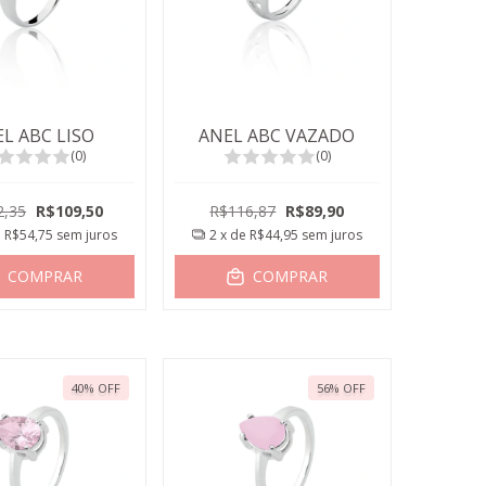
L ABC LISO
ANEL ABC VAZADO
(0)
(0)
2,35
R$109,50
R$116,87
R$89,90
e
R$54,75
sem juros
2
x de
R$44,95
sem juros
COMPRAR
COMPRAR
40
%
OFF
56
%
OFF