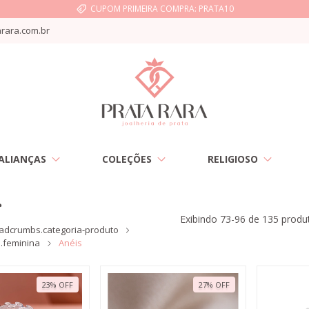
CUPOM PRIMEIRA COMPRA: PRATA10
rara.com.br
ALIANÇAS
COLEÇÕES
RELIGIOSO
s
Exibindo 73-96 de 135 produ
adcrumbs.categoria-produto
.feminina
Anéis
23
%
OFF
27
%
OFF