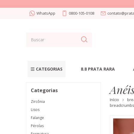
WhatsApp
0800-105-0108
contato@prata
CATEGORIAS
8.8 PRATA RARA
Anéi
Categorias
Início
bre
Zircônia
breadcrumbs
Lisos
Falange
Pérolas
Formatura