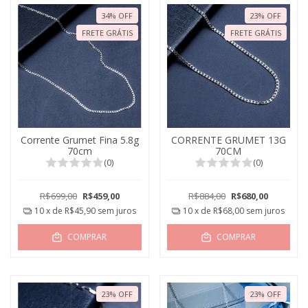
34
%
OFF
23
%
OFF
FRETE GRÁTIS
FRETE GRÁTIS
Corrente Grumet Fina 5.8g
CORRENTE GRUMET 13G
70cm
70CM
(0)
(0)
R$699,00
R$459,00
R$884,00
R$680,00
10
x de
R$45,90
sem juros
10
x de
R$68,00
sem juros
COMPRAR
COMPRAR
23
%
OFF
23
%
OFF