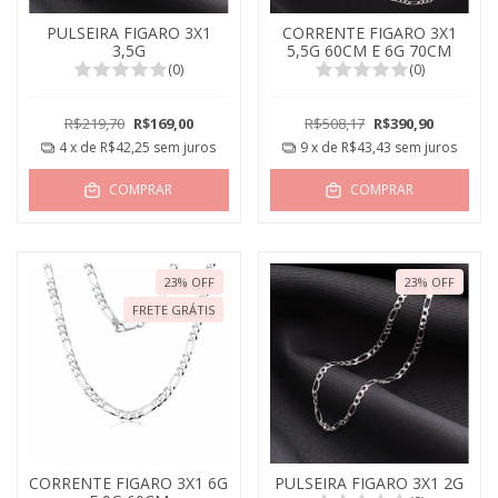
PULSEIRA FIGARO 3X1
CORRENTE FIGARO 3X1
3,5G
5,5G 60CM E 6G 70CM
(0)
(0)
R$219,70
R$169,00
R$508,17
R$390,90
4
x de
R$42,25
sem juros
9
x de
R$43,43
sem juros
COMPRAR
COMPRAR
23
%
OFF
23
%
OFF
FRETE GRÁTIS
CORRENTE FIGARO 3X1 6G
PULSEIRA FIGARO 3X1 2G