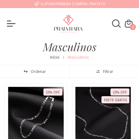
CUPOM PRIMEIRA COMPRA: PRATA10
0
Masculinos
Início
Masculinos
Ordenar
Filtrar
23
%
OFF
23
%
OFF
FRETE GRÁTIS