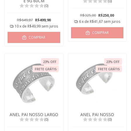
E 9G 60CM
(0)
(0)
R$325,00
R$250,00
R$649,87
R$499,90
6
x de
R$41,67
sem juros
10
x de
R$49,99
sem juros
COMPRAR
COMPRAR
23
%
OFF
23
%
OFF
FRETE GRÁTIS
FRETE GRÁTIS
ANEL PAI NOSSO LARGO
ANEL PAI NOSSO
(0)
(0)