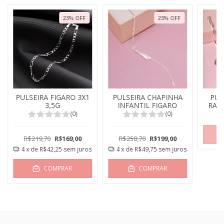
23
%
OFF
23
%
OFF
PULSEIRA FIGARO 3X1
PULSEIRA CHAPINHA
PUL
3,5G
INFANTIL FIGARO
RAT
(0)
(0)
R$219,70
R$169,00
R$258,70
R$199,00
4
x de
R$42,25
sem juros
4
x de
R$49,75
sem juros
COMPRAR
COMPRAR