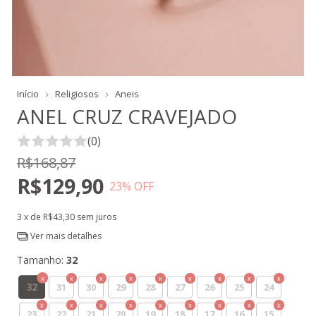
Início
Religiosos
Aneis
ANEL CRUZ CRAVEJADO
(0)
R$168,87
R$129,90
23
% OFF
3
x de
R$43,30
sem juros
Ver mais detalhes
Tamanho:
32
32
31
30
29
28
27
26
25
24
23
22
21
20
19
18
17
16
15