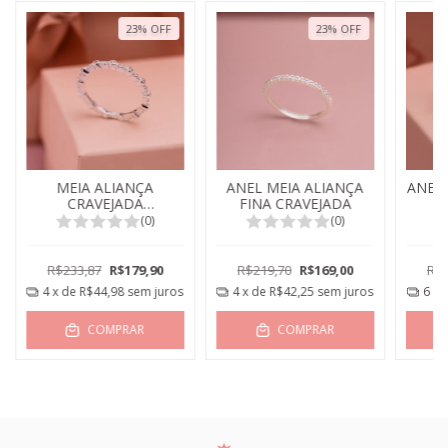
23
%
OFF
23
%
OFF
MEIA ALIANÇA
ANEL MEIA ALIANÇA
ANEL 
CRAVEJADA
FINA CRAVEJADA
TEXTURIZADA
(0)
(0)
R$233,87
R$179,90
R$219,70
R$169,00
R$3
4
x de
R$44,98
sem juros
4
x de
R$42,25
sem juros
6
x 
COMPRAR
COMPRAR