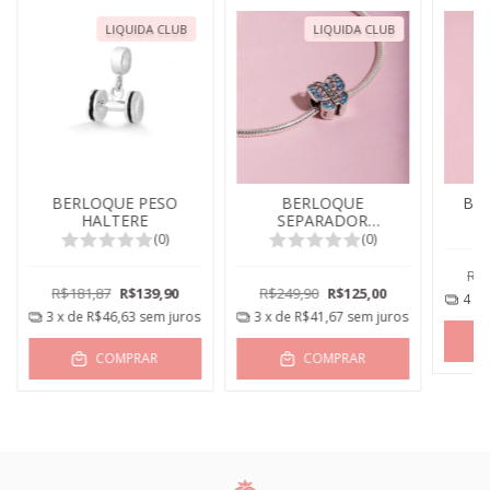
LIQUIDA CLUB
LIQUIDA CLUB
BERLOQUE PESO
BERLOQUE
BE
HALTERE
SEPARADOR
BORBOLETA
(0)
(0)
R$2
R$181,87
R$139,90
R$249,90
R$125,00
4
x 
3
x de
R$46,63
sem juros
3
x de
R$41,67
sem juros
COMPRAR
COMPRAR