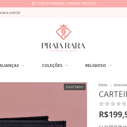
CUPOM PRIMEIRA COMPRA: PRATA10
rara.com.br
ALIANÇAS
COLEÇÕES
RELIGIOSO
Início
Acessó
ESGOTADO
CARTE
R$199,
4
x de
R$49,98
se