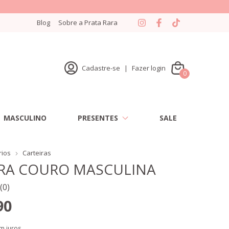
Blog
Sobre a Prata Rara
Cadastre-se
|
Fazer login
0
MASCULINO
PRESENTES
SALE
rios
Carteiras
IRA COURO MASCULINA
(0)
90
m juros