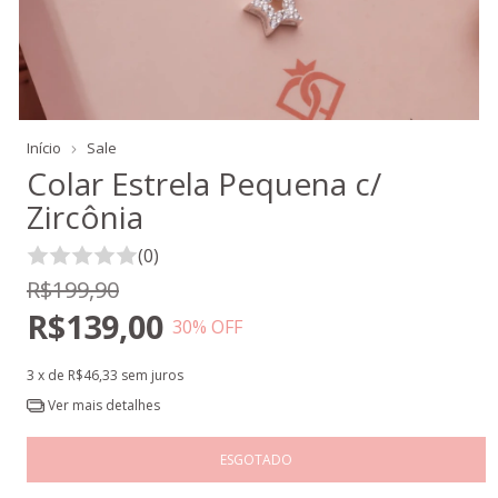
Início
Sale
Colar Estrela Pequena c/
Zircônia
(0)
R$199,90
R$139,00
30
% OFF
3
x de
R$46,33
sem juros
Ver mais detalhes