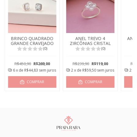
BRINCO QUADRADO
ANEL TREVO 4
ANE
GRANDE CRAVEJADO
ZIRCÔNIAS CRISTAL
(0)
(0)
R$450,90
R$269,00
R$239,90
R$119,00
R$1
6
x de
R$44,83
sem juros
2
x de
R$59,50
sem juros
2
x 
COMPRAR
COMPRAR