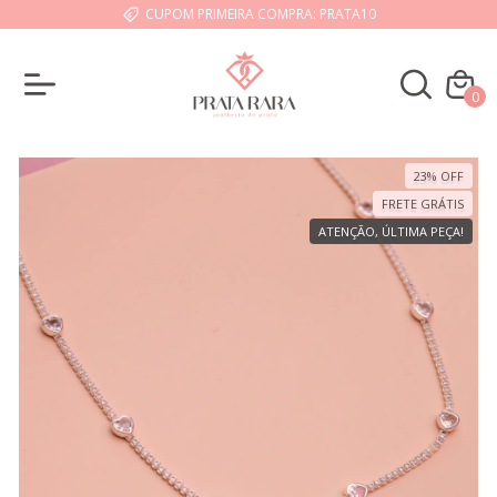
CUPOM PRIMEIRA COMPRA: PRATA10
0
23
%
OFF
FRETE GRÁTIS
ATENÇÃO, ÚLTIMA PEÇA!