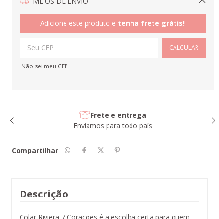
MEIOS DE ENVIO
Alterar CEP
Adicione este produto e
tenha frete grátis!
CALCULAR
Não sei meu CEP
Frete e entrega
Enviamos para todo país
Compartilhar
Descrição
Colar Riviera 7 Corações é a escolha certa para quem