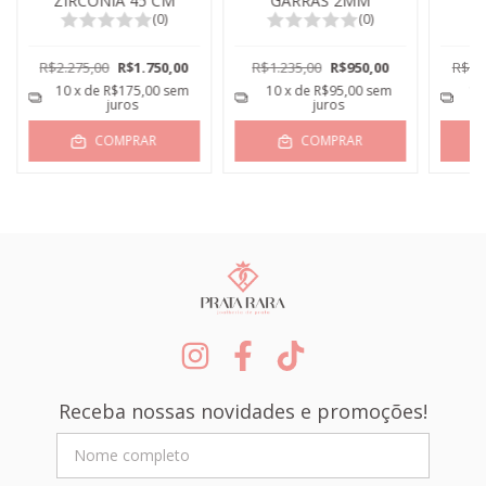
ZIRCONIA 45 CM
GARRAS 2MM
3
(0)
(0)
R$2.275,00
R$1.750,00
R$1.235,00
R$950,00
R$3.
10
x de
R$175,00
sem
10
x de
R$95,00
sem
10
juros
juros
COMPRAR
COMPRAR
Receba nossas novidades e promoções!