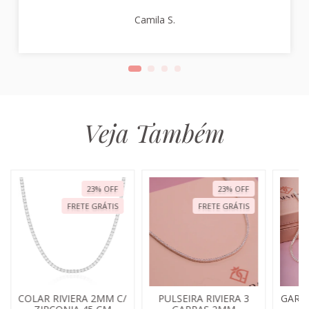
Camila S.
Veja Também
23
%
OFF
23
%
OFF
FRETE GRÁTIS
FRETE GRÁTIS
COLAR RIVIERA 2MM C/
PULSEIRA RIVIERA 3
GARG