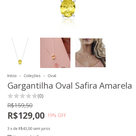
Início
Coleções
Oval
Gargantilha Oval Safira Amarela
(0)
R$159,50
R$129,00
19
% OFF
3
x de
R$43,00
sem juros