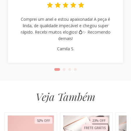
Comprei um anel e estou apaixonada! A peça é
linda, de qualidade impecável e chegou super
rápido. Recebi muitos elogios! 💍✨ Recomendo
demais!
Camila S.
Veja Também
52
%
OFF
23
%
OFF
FRETE GRÁTIS