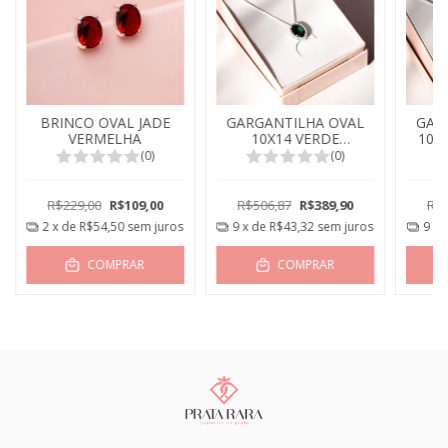
BRINCO OVAL JADE
GARGANTILHA OVAL
GAR
VERMELHA
10X14 VERDE
10X
ESMERALDA
(0)
(0)
R$229,00
R$109,00
R$506,87
R$389,90
R$5
2
x de
R$54,50
sem juros
9
x de
R$43,32
sem juros
9
x 
COMPRAR
COMPRAR