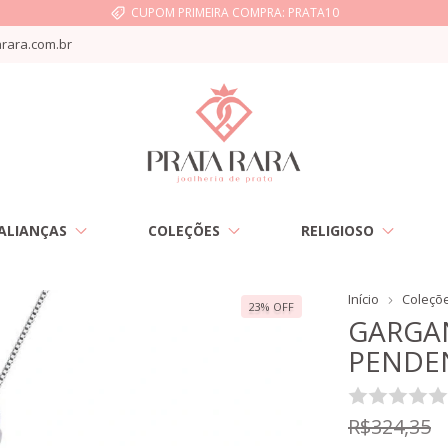
CUPOM PRIMEIRA COMPRA: PRATA10
rara.com.br
ALIANÇAS
COLEÇÕES
RELIGIOSO
Início
Coleçõ
23
%
OFF
GARGA
PENDEN
R$324,35