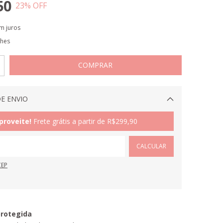
50
23
% OFF
m juros
lhes
E ENVIO
Alterar CEP
proveite!
Frete grátis a partir de
R$299,90
CALCULAR
CEP
rotegida