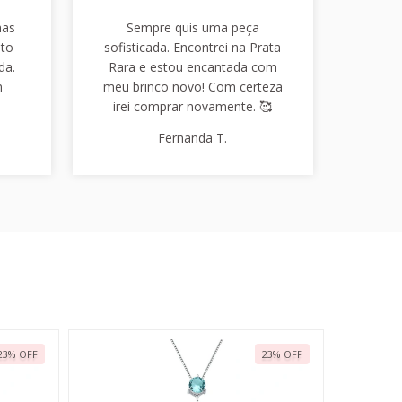
has
Sempre quis uma peça
nto
sofisticada. Encontrei na Prata
da.
Rara e estou encantada com
m
meu brinco novo! Com certeza
irei comprar novamente. 🥰
Fernanda T.
23
%
OFF
23
%
OFF