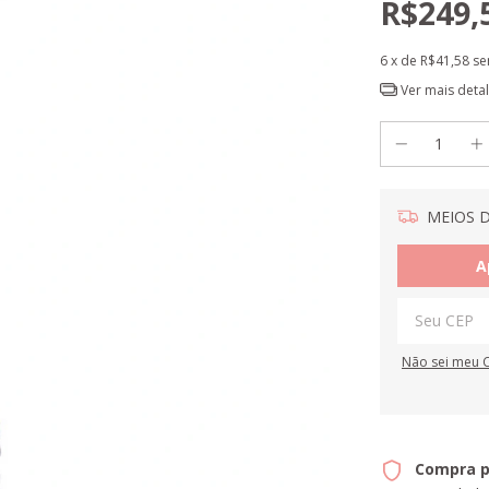
R$249,
6
x de
R$41,58
se
Ver mais deta
MEIOS D
A
Não sei meu 
Compra p