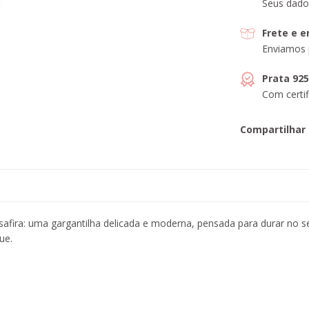
Seus dado
Frete e 
Enviamos 
Prata 92
Com certif
Compartilhar
safira: uma gargantilha delicada e moderna, pensada para durar no 
ue.