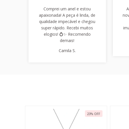
Comprei um anel e estou
A
apaixonada! A peça é linda, de
nov
qualidade impecável e chegou
super rápido. Recebi muitos
im
elogios! 💍✨ Recomendo
demais!
Camila S.
22
%
OFF
23
%
OFF