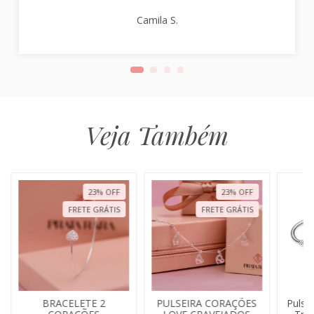
Camila S.
Veja Também
23
%
OFF
23
%
OFF
FRETE GRÁTIS
FRETE GRÁTIS
BRACELETE 2
PULSEIRA CORAÇÕES
Pulsei