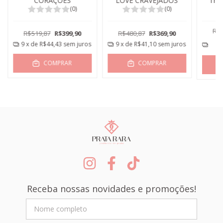
CORAÇÕES
LOVE CRAVEJADOS
Trad
(0)
(0)
R$8
R$519,87
R$399,90
R$480,87
R$369,90
1
9
x de
R$44,43
sem juros
9
x de
R$41,10
sem juros
COMPRAR
COMPRAR
Receba nossas novidades e promoções!