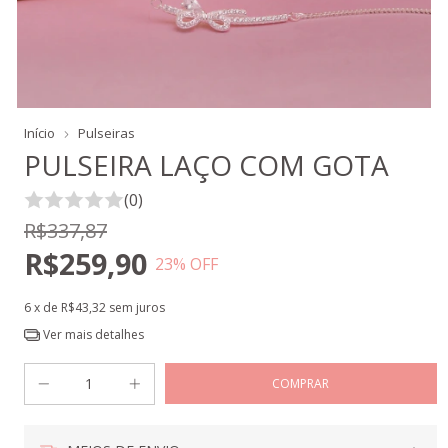
Início
Pulseiras
PULSEIRA LAÇO COM GOTA
(0)
R$337,87
R$259,90
23
% OFF
6
x de
R$43,32
sem juros
Ver mais detalhes