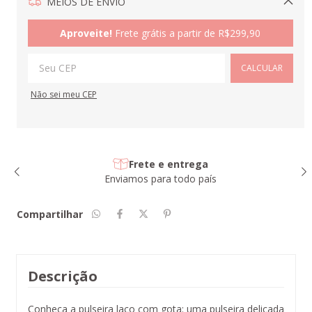
MEIOS DE ENVIO
Alterar CEP
Aproveite!
Frete grátis a partir de
R$299,90
CALCULAR
Não sei meu CEP
Frete e entrega
Enviamos para todo país
Compartilhar
Descrição
Conheça a pulseira laço com gota: uma pulseira delicada