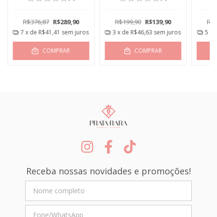
R$376,87
R$289,90
R$199,90
R$139,90
R$3
7
x de
R$41,41
sem juros
3
x de
R$46,63
sem juros
5
x 
COMPRAR
COMPRAR
Receba nossas novidades e promoções!