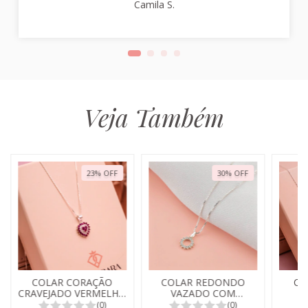
Camila S.
Veja Também
23
%
OFF
30
%
OFF
COLAR CORAÇÃO
COLAR REDONDO
CO
CRAVEJADO VERMELHO
VAZADO COM
RUBI
ZIRCONIA
(0)
(0)