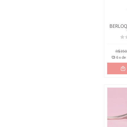
BERLOQ
R$350
6
x de