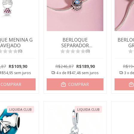
UE MENINA G
BERLOQUE
BERLO
RAVEJADO
SEPARADOR
G
REDONDO OLHO
(0)
(0)
GREGO
,87
R$109,90
R$246,87
R$189,90
R$19
R$54,95
sem juros
4
x de
R$47,48
sem juros
3
x d
COMPRAR
COMPRAR
LIQUIDA CLUB
LIQUIDA CLUB