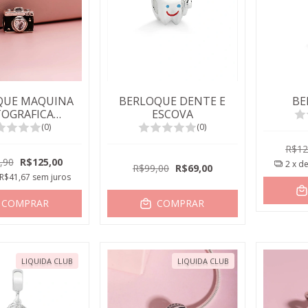
QUE MAQUINA
BERLOQUE DENTE E
BE
TOGRAFICA
ESCOVA
ORAÇÃO
(0)
(0)
R$12
,90
R$125,00
2
x d
R$99,00
R$69,00
R$41,67
sem juros
COMPRAR
COMPRAR
LIQUIDA CLUB
LIQUIDA CLUB