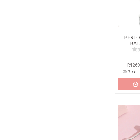
BERL
BAL
R$269
3
x de