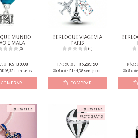
OQUE MUNDO
BERLOQUE VIAGEM A
BERLO
AO E MALA
PARIS
(0)
(0)
,90
R$139,00
R$350,87
R$269,90
R$35
R$46,33
sem juros
6
x de
R$44,98
sem juros
6
x d
COMPRAR
COMPRAR
LIQUIDA CLUB
LIQUIDA CLUB
FRETE GRÁTIS