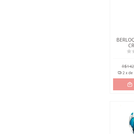
BERLOQ
C
R$142
2
x de