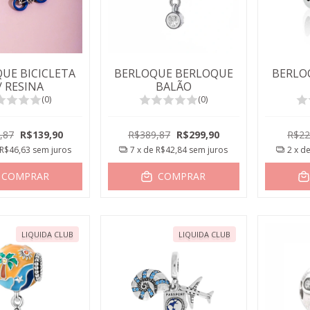
UE BICICLETA
BERLOQUE BERLOQUE
BERLO
/ RESINA
BALÃO
(0)
(0)
,87
R$139,90
R$389,87
R$299,90
R$22
R$46,63
sem juros
7
x de
R$42,84
sem juros
2
x d
COMPRAR
COMPRAR
LIQUIDA CLUB
LIQUIDA CLUB