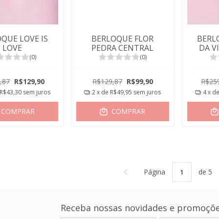
QUE LOVE IS
BERLOQUE FLOR
BERL
LOVE
PEDRA CENTRAL
DA V
(0)
(0)
,87
R$129,90
R$129,87
R$99,90
R$25
R$43,30
sem juros
2
x de
R$49,95
sem juros
4
x d
COMPRAR
COMPRAR
Página
de 5
Receba nossas novidades e promoçõe