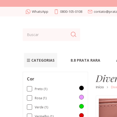
WhatsApp
0800-105-0108
contato@prata
CATEGORIAS
8.8 PRATA RARA
Dive
Cor
Início
Div
Preto (1)
Rosa (1)
Verde (1)
Vermelho (1)