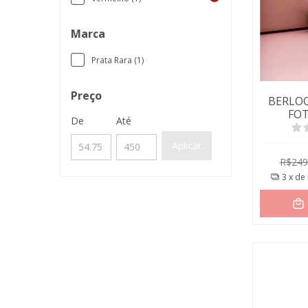
Marca
Prata Rara (1)
Preço
BERLO
FO
De
Até
C
Aplicar
R$249
3
x de