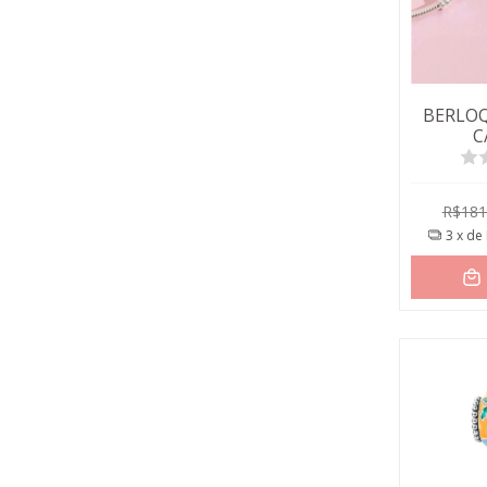
BERLOQ
C
R$181
3
x de