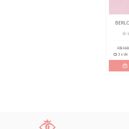
BERLO
R$168
3
x de