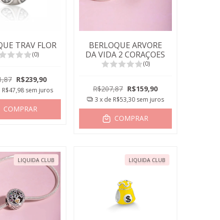
QUE TRAV FLOR
BERLOQUE ARVORE
DA VIDA 2 CORAÇOES
(0)
(0)
1,87
R$239,90
R$207,87
R$159,90
e
R$47,98
sem juros
3
x de
R$53,30
sem juros
COMPRAR
COMPRAR
LIQUIDA CLUB
LIQUIDA CLUB