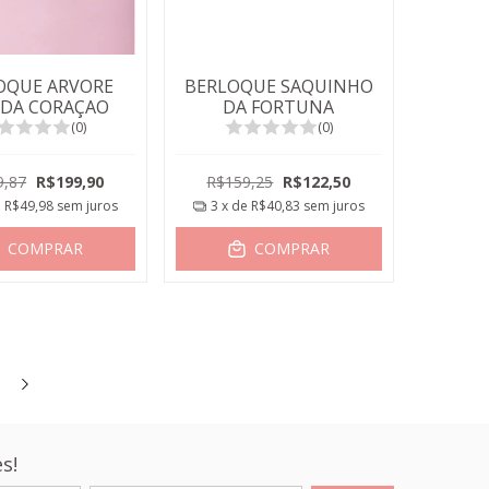
OQUE ARVORE
BERLOQUE SAQUINHO
IDA CORAÇAO
DA FORTUNA
(0)
(0)
9,87
R$199,90
R$159,25
R$122,50
e
R$49,98
sem juros
3
x de
R$40,83
sem juros
COMPRAR
COMPRAR
s!