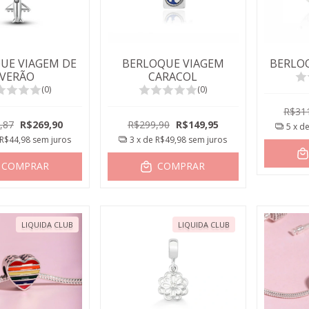
UE VIAGEM DE
BERLOQUE VIAGEM
BERLO
VERÃO
CARACOL
(0)
(0)
R$31
,87
R$269,90
R$299,90
R$149,95
5
x d
R$44,98
sem juros
3
x de
R$49,98
sem juros
COMPRAR
COMPRAR
LIQUIDA CLUB
LIQUIDA CLUB