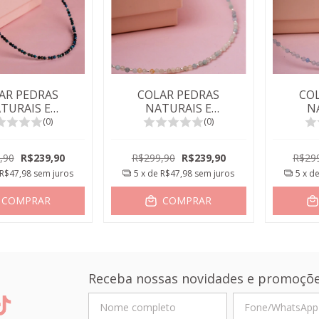
AR PEDRAS
COLAR PEDRAS
CO
TURAIS E
NATURAIS E
N
HAS GRANADA
BOLINHAS GRANADA
BOLIN
(0)
(0)
E ESMERALDA
AGUA MARINHA
A
,90
R$239,90
R$299,90
R$239,90
R$29
R$47,98
sem juros
5
x de
R$47,98
sem juros
5
x d
COMPRAR
COMPRAR
Receba nossas novidades e promoçõe