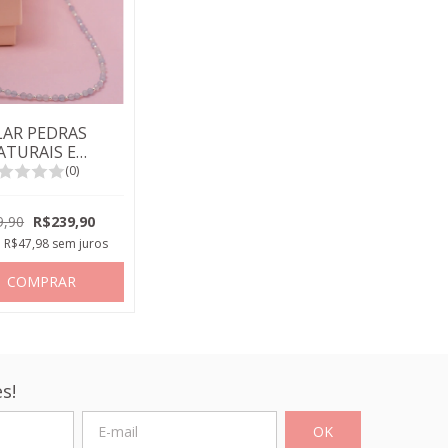
LAR PEDRAS
ATURAIS E
HAS GRANADA
(0)
ZUL CLARO
9,90
R$239,90
e
R$47,98
sem juros
COMPRAR
s!