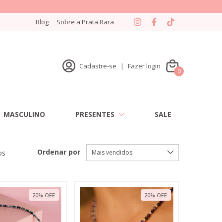
Blog
Sobre a Prata Rara
Cadastre-se
|
Fazer login
0
MASCULINO
PRESENTES
SALE
Ordenar por
os
20
%
OFF
20
%
OFF