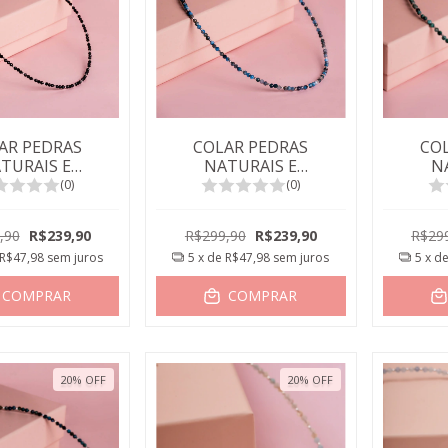
AR PEDRAS
COLAR PEDRAS
CO
TURAIS E
NATURAIS E
N
INHAS ONIX
BOLINHAS GRANADA
BOLIN
(0)
(0)
TOPAZIO
VE
,90
R$239,90
R$299,90
R$239,90
R$29
R$47,98
sem juros
5
x de
R$47,98
sem juros
5
x d
COMPRAR
COMPRAR
20
%
OFF
20
%
OFF