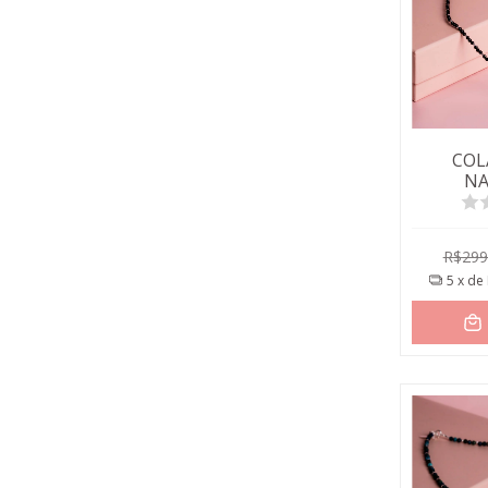
COL
NA
BOL
R$299
5
x de