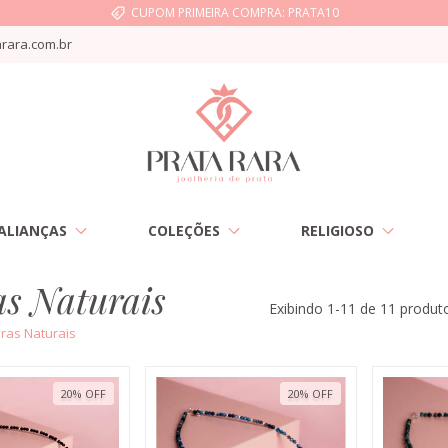
CUPOM PRIMEIRA COMPRA: PRATA10
rara.com.br
ALIANÇAS
COLEÇÕES
RELIGIOSO
as Naturais
Exibindo 1-11 de 11 produt
ras Naturais
20
%
OFF
20
%
OFF