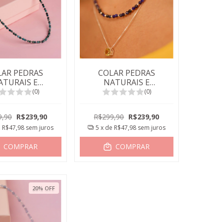
LAR PEDRAS
COLAR PEDRAS
ATURAIS E
NATURAIS E
HAS GRANADA
BOLINHAS GRANADA
(0)
(0)
RDE CLARO
AZUL SAFIRA
9,90
R$239,90
R$299,90
R$239,90
e
R$47,98
sem juros
5
x de
R$47,98
sem juros
COMPRAR
COMPRAR
20
%
OFF