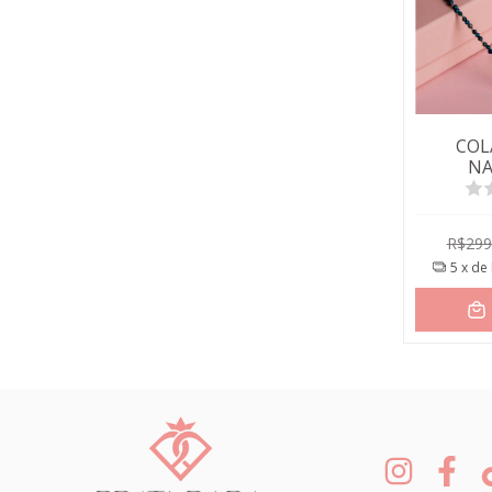
COL
NA
BOLIN
VERD
R$299
5
x de