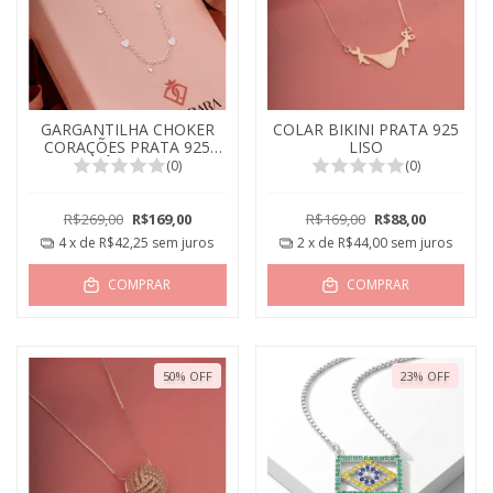
GARGANTILHA CHOKER
COLAR BIKINI PRATA 925
CORAÇÕES PRATA 925
LISO
ZIRCÔNIA 40CM
(0)
(0)
R$269,00
R$169,00
R$169,00
R$88,00
4
x de
R$42,25
sem juros
2
x de
R$44,00
sem juros
COMPRAR
COMPRAR
50
%
OFF
23
%
OFF