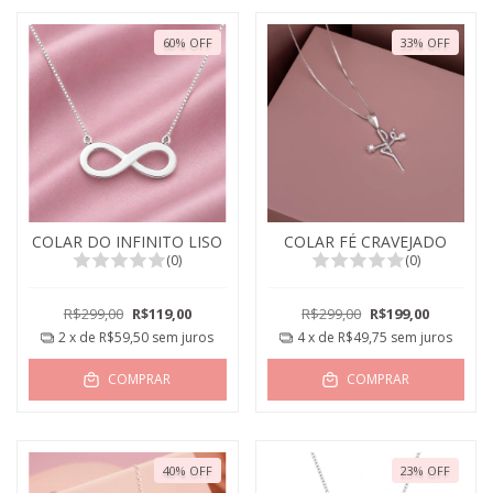
60
%
OFF
33
%
OFF
COLAR DO INFINITO LISO
COLAR FÉ CRAVEJADO
(0)
(0)
R$299,00
R$119,00
R$299,00
R$199,00
2
x de
R$59,50
sem juros
4
x de
R$49,75
sem juros
COMPRAR
COMPRAR
40
%
OFF
23
%
OFF