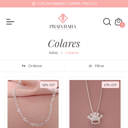
CUPOM PRIMEIRA COMPRA: PRATA10
0
Colares
Início
Colares
Ordenar
Filtrar
62
%
OFF
67
%
OFF