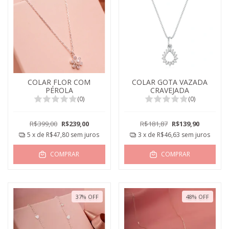
COLAR FLOR COM
COLAR GOTA VAZADA
PÉROLA
CRAVEJADA
(0)
(0)
R$399,00
R$239,00
R$181,87
R$139,90
5
x de
R$47,80
sem juros
3
x de
R$46,63
sem juros
COMPRAR
COMPRAR
37
%
OFF
48
%
OFF