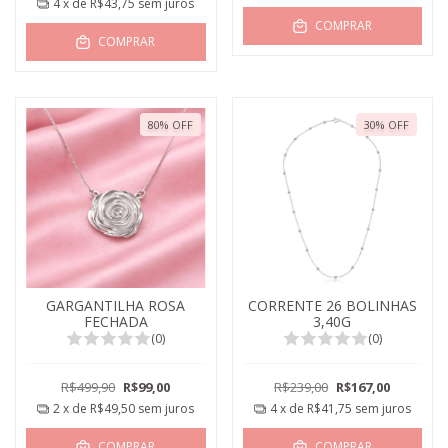
4
x de
R$43,75
sem juros
COMPRAR
COMPRAR
80
%
OFF
30
%
OFF
GARGANTILHA ROSA
CORRENTE 26 BOLINHAS
FECHADA
3,40G
(0)
(0)
R$499,90
R$99,00
R$239,00
R$167,00
2
x de
R$49,50
sem juros
4
x de
R$41,75
sem juros
COMPRAR
COMPRAR