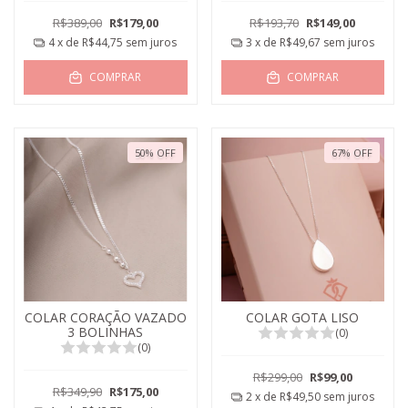
R$389,00
R$179,00
R$193,70
R$149,00
4
x de
R$44,75
sem juros
3
x de
R$49,67
sem juros
COMPRAR
COMPRAR
50
%
OFF
67
%
OFF
COLAR CORAÇÃO VAZADO
COLAR GOTA LISO
3 BOLINHAS
(0)
(0)
R$299,00
R$99,00
R$349,90
R$175,00
2
x de
R$49,50
sem juros