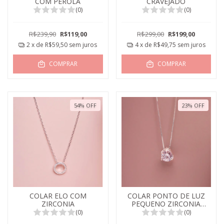
COM PEROLA
CRAVEJADO
(0)
(0)
R$239,90
R$119,00
R$299,00
R$199,00
2
x de
R$59,50
sem juros
4
x de
R$49,75
sem juros
COMPRAR
COMPRAR
54
%
OFF
23
%
OFF
COLAR ELO COM
COLAR PONTO DE LUZ
ZIRCONIA
PEQUENO ZIRCONIA
CRISTAL
(0)
(0)