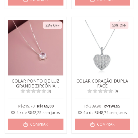
23
%
OFF
50
%
OFF
COLAR PONTO DE LUZ
COLAR CORAÇÃO DUPLA
GRANDE ZIRCÔNIA
FACE
CRISTAL
(0)
(0)
R$219,70
R$169,00
R$389,90
R$194,95
4
x de
R$42,25
sem juros
4
x de
R$48,74
sem juros
COMPRAR
COMPRAR