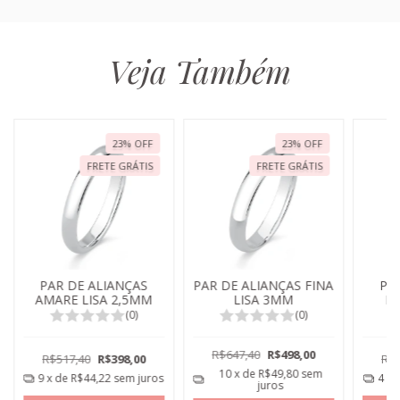
Veja Também
23
%
OFF
23
%
OFF
FRETE GRÁTIS
FRETE GRÁTIS
PAR DE ALIANÇAS
PAR DE ALIANÇAS FINA
PA
AMARE LISA 2,5MM
LISA 3MM
R
Z
(0)
(0)
R$647,40
R$498,00
R$517,40
R$398,00
R$2
10
x de
R$49,80
sem
9
x de
R$44,22
sem juros
4
x 
juros