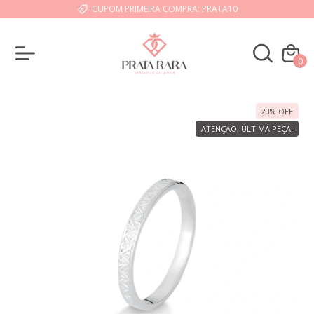
CUPOM PRIMEIRA COMPRA: PRATA10
0
23
%
OFF
ATENÇÃO, ÚLTIMA PEÇA!