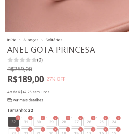
Início
Alianças
Solitários
ANEL GOTA PRINCESA
(0)
R$259,00
R$189,00
27
% OFF
4
x de
R$47,25
sem juros
Ver mais detalhes
Tamanho:
32
32
31
30
29
28
27
26
25
24
23
22
21
20
19
18
17
16
15