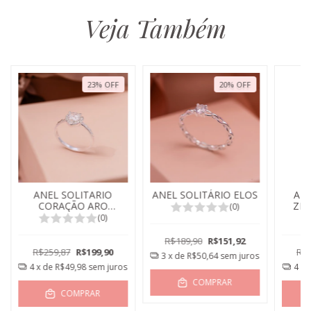
Veja Também
23
%
OFF
20
%
OFF
ANEL SOLITARIO
ANEL SOLITÁRIO ELOS
AN
CORAÇÃO ARO
ZIR
(0)
TEXTURIZADO
(0)
R$189,90
R$151,92
R$259,87
R$199,90
R$2
3
x de
R$50,64
sem juros
4
x de
R$49,98
sem juros
4
x 
COMPRAR
COMPRAR