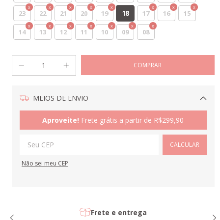
18
23
22
21
20
19
17
16
15
14
13
12
11
10
09
08
MEIOS DE ENVIO
Alterar CEP
Aproveite!
Frete grátis a partir de
R$299,90
CALCULAR
Não sei meu CEP
Frete e entrega