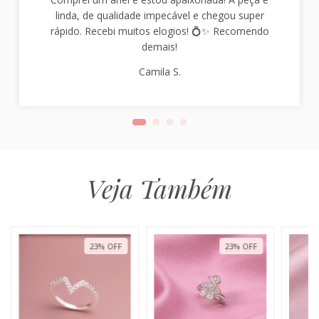
linda, de qualidade impecável e chegou super
rápido. Recebi muitos elogios! 💍✨ Recomendo
demais!
Camila S.
Veja Também
23
%
OFF
23
%
OFF