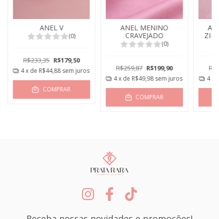
ANEL V
ANEL MENINO
AN
CRAVEJADO
ZIR
(0)
(0)
R$233,35
R$179,50
R$259,87
R$199,90
R$2
4
x de
R$44,88
sem juros
4
x de
R$49,98
sem juros
4
x 
COMPRAR
COMPRAR
Receba nossas novidades e promoções!