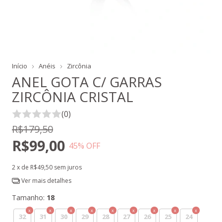
Início
Anéis
Zircônia
ANEL GOTA C/ GARRAS
ZIRCÔNIA CRISTAL
(0)
R$179,50
R$99,00
45
% OFF
2
x de
R$49,50
sem juros
Ver mais detalhes
Tamanho:
18
32
31
30
29
28
27
26
25
24