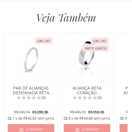
Veja Também
23
%
OFF
23
%
OFF
FRETE GRÁTIS
PAR DE ALIANÇAS
ALIANÇA RETA
PA
DESENHADA RETA
CORAÇÃO
AMA
FINA 2MM
TEXTURIZADO
(0)
(0)
R$389,74
R$299,80
R$466,70
R$359,00
R$5
7
x de
R$42,83
sem juros
8
x de
R$44,88
sem juros
9
x 
COMPRAR
COMPRAR