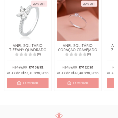
20
%
OFF
20
%
OFF
ANEL SOLITARIO
ANEL SOLITÁRIO
AN
TIFFANY QUADRADO
CORAÇÃO CRAVEJADO
ZIR
(0)
(0)
R$199,90
R$159,92
R$159,00
R$127,20
R$2
3
x de
R$53,31
sem juros
3
x de
R$42,40
sem juros
4
x 
COMPRAR
COMPRAR