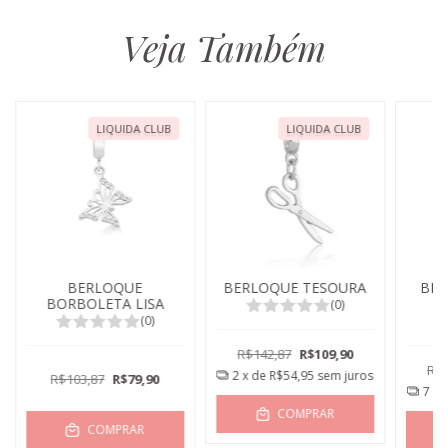
Veja Também
LIQUIDA CLUB
LIQUIDA CLUB
BERLOQUE
BERLOQUE TESOURA
BER
BORBOLETA LISA
(0)
(0)
R$142,87
R$109,90
R$4
2
x de
R$54,95
sem juros
R$103,87
R$79,90
7
x 
COMPRAR
COMPRAR