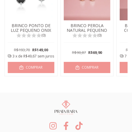
BRINCO PONTO DE
BRINCO PEROLA
BR
LUZ PEQUENO ONIX
NATURAL PEQUENO
CO
(0)
(0)
R$193,70
R$149,00
R$3
R$90,87
R$69,90
3
x de
R$49,67
sem juros
7
x 
COMPRAR
COMPRAR