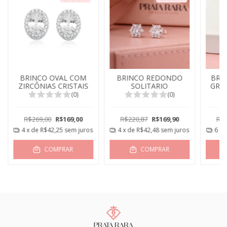
BRINCO OVAL COM
BRINCO REDONDO
BRI
ZIRCÔNIAS CRISTAIS
SOLITARIO
GRA
(0)
(0)
R$269,00
R$169,00
R$220,87
R$169,90
R$4
4
x de
R$42,25
sem juros
4
x de
R$42,48
sem juros
6
x 
COMPRAR
COMPRAR