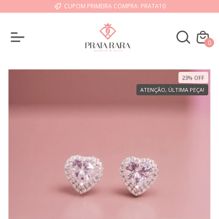
CUPOM PRIMEIRA COMPRA: PRATA10
0
23
%
OFF
ATENÇÃO, ÚLTIMA PEÇA!