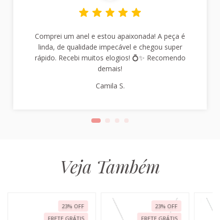
Comprei um anel e estou apaixonada! A peça é
linda, de qualidade impecável e chegou super
rápido. Recebi muitos elogios! 💍✨ Recomendo
demais!
Camila S.
Veja Também
23
%
OFF
23
%
OFF
FRETE GRÁTIS
FRETE GRÁTIS