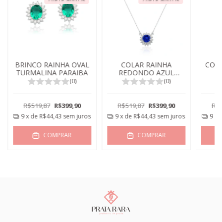
BRINCO RAINHA OVAL
COLAR RAINHA
COLA
TURMALINA PARAIBA
REDONDO AZUL
SAFIRA
(0)
(0)
R$519,87
R$399,90
R$519,87
R$399,90
R$5
9
x de
R$44,43
sem juros
9
x de
R$44,43
sem juros
9
x 
COMPRAR
COMPRAR