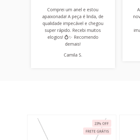
Comprei um anel e estou
A
apaixonada! A peça é linda, de
nov
qualidade impecável e chegou
super rápido. Recebi muitos
im
elogios! 💍✨ Recomendo
demais!
Camila S.
23
%
OFF
23
%
OFF
TE GRÁTIS
FRETE GRÁTIS