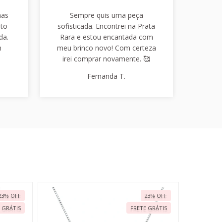
has
Sempre quis uma peça
nto
sofisticada. Encontrei na Prata
da.
Rara e estou encantada com
m
meu brinco novo! Com certeza
irei comprar novamente. 🥰
Fernanda T.
23
%
OFF
23
%
OFF
 GRÁTIS
FRETE GRÁTIS