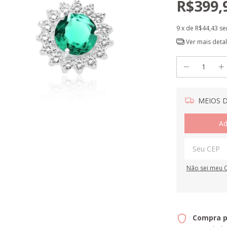
R$399,
9
x de
R$44,43
se
Ver mais deta
MEIOS D
Ad
Não sei meu 
Compra p