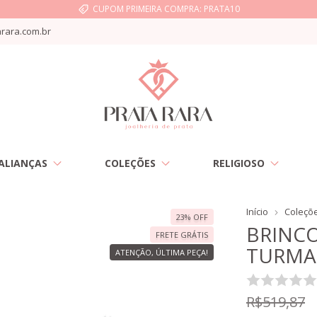
CUPOM PRIMEIRA COMPRA: PRATA10
rara.com.br
ALIANÇAS
COLEÇÕES
RELIGIOSO
Início
Coleçõ
23
%
OFF
BRINC
FRETE GRÁTIS
TURMA
ATENÇÃO, ÚLTIMA PEÇA!
R$519,87