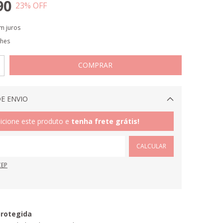
90
23
% OFF
m juros
lhes
E ENVIO
Alterar CEP
icione este produto e
tenha frete grátis!
CALCULAR
CEP
rotegida