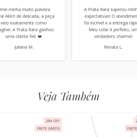
mei minha muito pulseira
A Prata Rara superou min
a! Além de delicada, a peça
expectativas! O atendime
veio exatamente como
foi incrível e a entrega rápi
aginei. A Prata Rara ganhou
Meu colar é perfeito, u
uma cliente fiel. ❤️
verdadeiro charme!
Juliana M.
Renata L.
Veja Também
23
%
OFF
FRETE GRÁTIS
FRETE