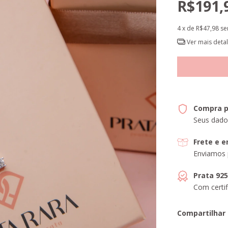
R$191,
4
x de
R$47,98
se
Ver mais deta
Compra p
Seus dado
Frete e 
Enviamos 
Prata 92
Com certif
Compartilhar