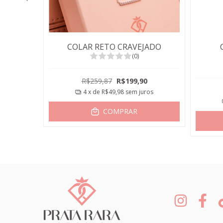
 OVAL
COLAR RETO CRAVEJADO
(0)
0
R$259,87
R$199,90
ros
4
x de
R$49,98
sem juros
COMPRAR