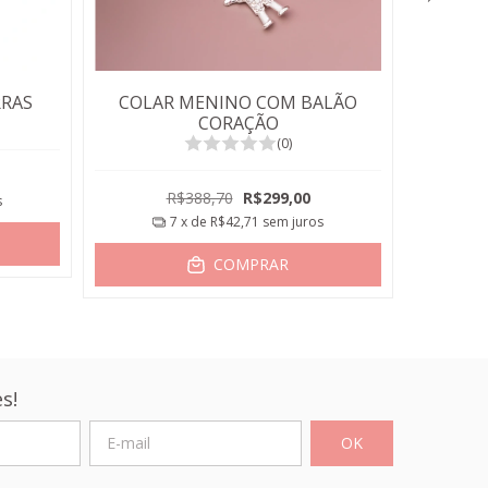
RRAS
COLAR MENINO COM BALÃO
COLAR
CORAÇÃO
(0)
R$388,70
R$299,00
s
7
x de
R$42,71
sem juros
COMPRAR
s!