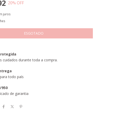
92
20
% OFF
m juros
lhes
rotegida
s cuidados durante toda a compra.
entrega
para todo país
5/950
icado de garantia