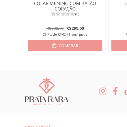
BALÃO
COLAR MENINO COM BALÃO
CORAÇÃO
(0)
0
R$388,70
R$299,00
ros
7
x de
R$42,71
sem juros
COMPRAR
CATEGORIAS