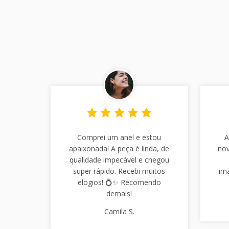
Comprei um anel e estou
A
apaixonada! A peça é linda, de
nov
qualidade impecável e chegou
super rápido. Recebi muitos
im
elogios! 💍✨ Recomendo
demais!
Camila S.