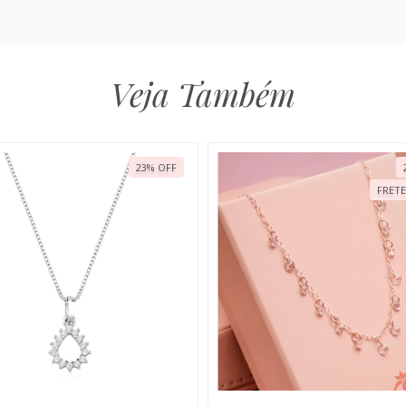
Veja Também
23
%
OFF
FRETE