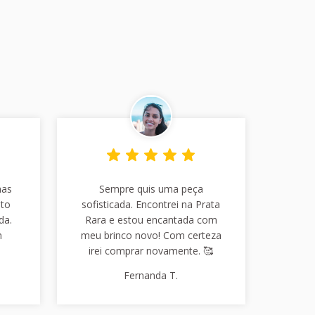
has
Sempre quis uma peça
nto
sofisticada. Encontrei na Prata
da.
Rara e estou encantada com
m
meu brinco novo! Com certeza
irei comprar novamente. 🥰
Fernanda T.