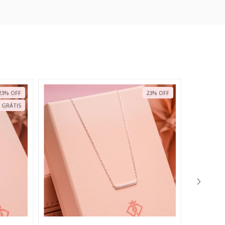
23
%
OFF
23
%
OFF
 GRÁTIS