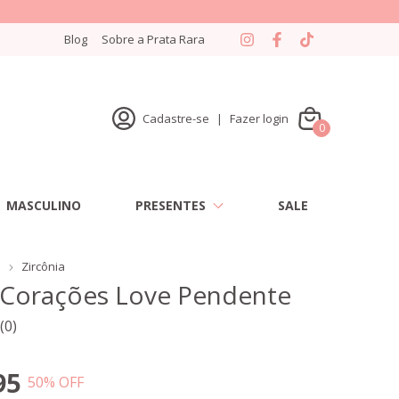
Blog
Sobre a Prata Rara
Cadastre-se
|
Fazer login
0
MASCULINO
PRESENTES
SALE
s
Zircônia
 Corações Love Pendente
(0)
95
50
% OFF