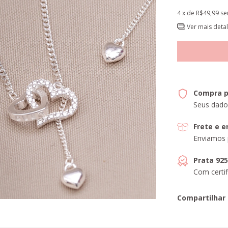
4
x de
R$49,99
se
Ver mais deta
Compra p
Seus dado
Frete e 
Enviamos 
Prata 92
Com certif
Compartilhar