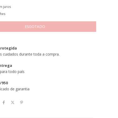
m juros
lhes
rotegida
s cuidados durante toda a compra.
entrega
para todo país
5/950
icado de garantia