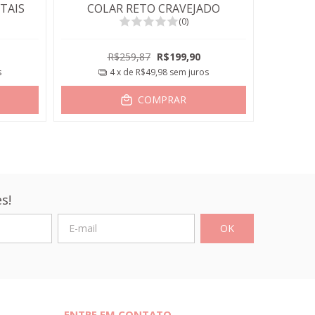
TAIS
COLAR RETO CRAVEJADO
COLAR
(0)
R$259,87
R$199,90
s
4
x de
R$49,98
sem juros
COMPRAR
s!
ENTRE EM CONTATO