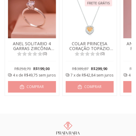
FRETE GRÁTIS
ANEL SOLITARIO 4
COLAR PRINCESA
ANE
GARRAS ZIRCÔNIA
CORAÇÃO TOPÁZIO
FI
CRISTAL
IMPERIAL
(0)
(0)
R$258,70
R$199,00
R$389,87
R$299,90
R$2
4
x de
R$49,75
sem juros
7
x de
R$42,84
sem juros
4
x 
COMPRAR
COMPRAR