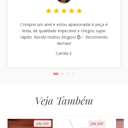
Comprei um anel e estou apaixonada! A peça é
linda, de qualidade impecável e chegou super
rápido. Recebi muitos elogios! 💍✨ Recomendo
demais!
Camila S.
Veja Também
23
%
OFF
23
%
OFF