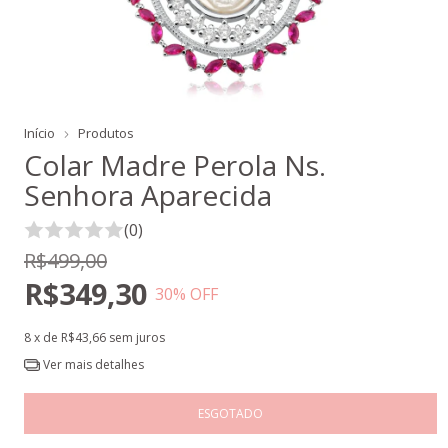
Início
Produtos
Colar Madre Perola Ns.
Senhora Aparecida
(0)
R$499,00
R$349,30
30
% OFF
8
x de
R$43,66
sem juros
Ver mais detalhes