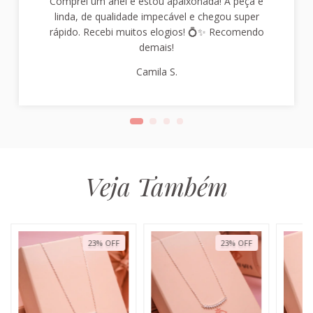
Comprei um anel e estou apaixonada! A peça é
linda, de qualidade impecável e chegou super
rápido. Recebi muitos elogios! 💍✨ Recomendo
demais!
Camila S.
Veja Também
23
%
OFF
23
%
OFF