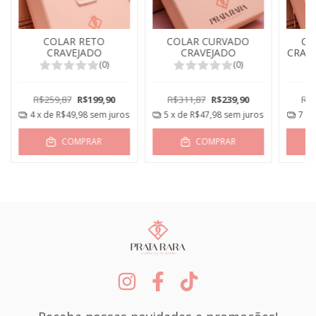
COLAR RETO
COLAR CURVADO
CO
CRAVEJADO
CRAVEJADO
CRAV
(0)
(0)
R$259,87
R$199,90
R$311,87
R$239,90
R$3
4
x de
R$49,98
sem juros
5
x de
R$47,98
sem juros
7
x 
COMPRAR
COMPRAR