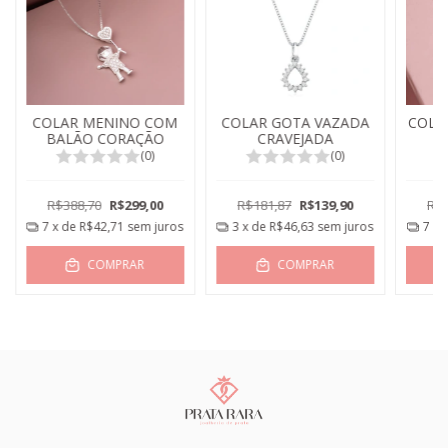
COLAR MENINO COM
COLAR GOTA VAZADA
COLA
BALÃO CORAÇÃO
CRAVEJADA
(0)
(0)
R$388,70
R$299,00
R$181,87
R$139,90
R$3
7
x de
R$42,71
sem juros
3
x de
R$46,63
sem juros
7
x 
COMPRAR
COMPRAR