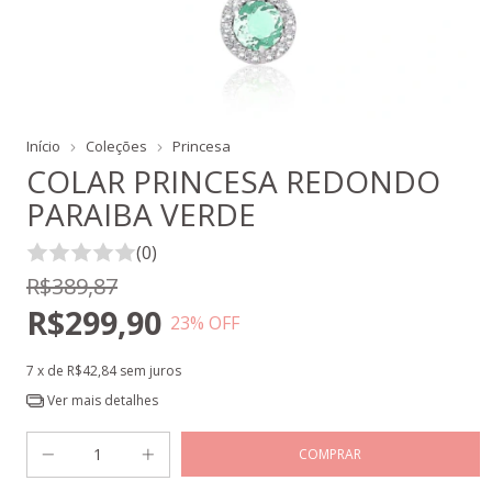
Início
Coleções
Princesa
COLAR PRINCESA REDONDO
PARAIBA VERDE
(0)
R$389,87
R$299,90
23
% OFF
7
x de
R$42,84
sem juros
Ver mais detalhes