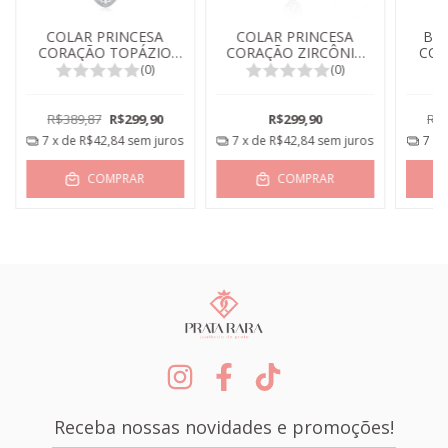
COLAR PRINCESA
COLAR PRINCESA
BR
CORAÇÃO TOPÁZIO
CORAÇÃO ZIRCÔNIA
COR
IMPERIAL
CRISTAL
(0)
(0)
R$389,87
R$299,90
R$299,90
R$3
7
x de
R$42,84
sem juros
7
x de
R$42,84
sem juros
7
x 
COMPRAR
COMPRAR
Receba nossas novidades e promoções!