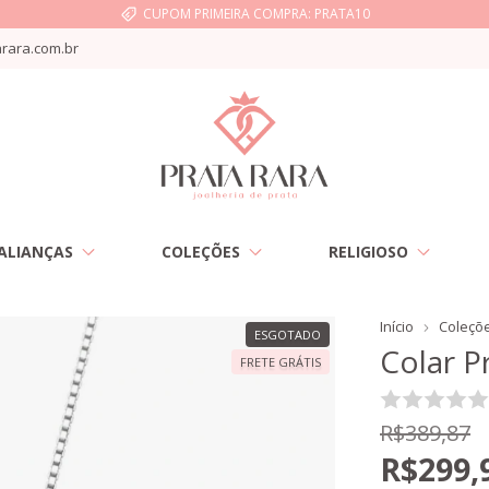
CUPOM PRIMEIRA COMPRA: PRATA10
rara.com.br
ALIANÇAS
COLEÇÕES
RELIGIOSO
Início
Coleçõ
ESGOTADO
Colar P
FRETE GRÁTIS
R$389,87
R$299,