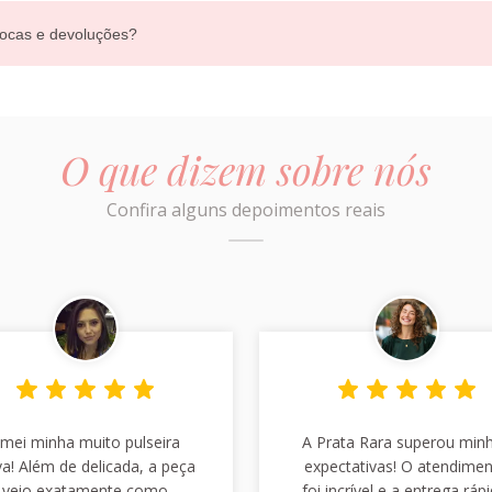
ocas e devoluções?
O que dizem sobre nós
Confira alguns depoimentos reais
mei minha muito pulseira
A Prata Rara superou min
a! Além de delicada, a peça
expectativas! O atendime
veio exatamente como
foi incrível e a entrega rápi