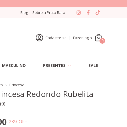
Blog
Sobre a Prata Rara
Cadastre-se
|
Fazer login
0
MASCULINO
PRESENTES
SALE
es
Princesa
rincesa Redondo Rubelita
(0)
90
23
% OFF