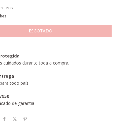
m juros
lhes
rotegida
s cuidados durante toda a compra.
entrega
para todo país
5/950
icado de garantia