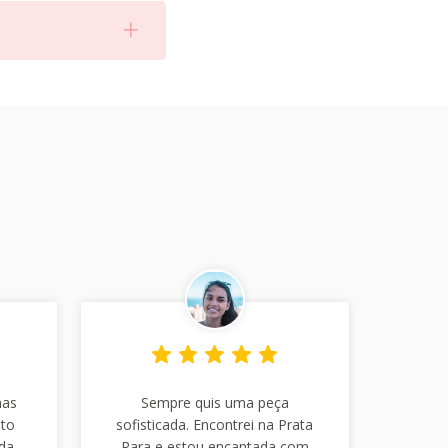
has
Sempre quis uma peça
nto
sofisticada. Encontrei na Prata
da.
Rara e estou encantada com