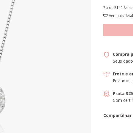
7
x de
R$42,84
se
Ver mais deta
Compra p
Seus dado
Frete e 
Enviamos 
Prata 92
Com certif
Compartilhar