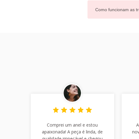
Como funcionam as tr
Comprei um anel e estou
A
apaixonada! A peça é linda, de
nov
qualidade impecável e chegou