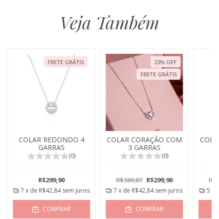
Veja Também
FRETE GRÁTIS
23
%
OFF
FRETE GRÁTIS
COLAR REDONDO 4
COLAR CORAÇÃO COM
COLA
GARRAS
3 GARRAS
(0)
(0)
R$299,90
R$389,87
R$299,90
R$2
7
x de
R$42,84
sem juros
7
x de
R$42,84
sem juros
5
x 
COMPRAR
COMPRAR