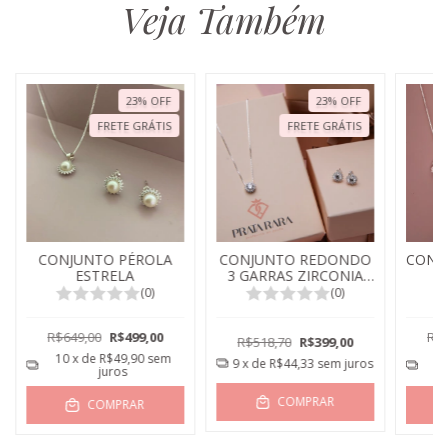
Veja Também
23
%
OFF
23
%
OFF
FRETE GRÁTIS
FRETE GRÁTIS
CONJUNTO PÉROLA
CONJUNTO REDONDO
CONJ
ESTRELA
3 GARRAS ZIRCONIA
CRISTAL
(0)
(0)
R$649,00
R$499,00
R$7
R$518,70
R$399,00
10
x de
R$49,90
sem
1
9
x de
R$44,33
sem juros
juros
COMPRAR
COMPRAR