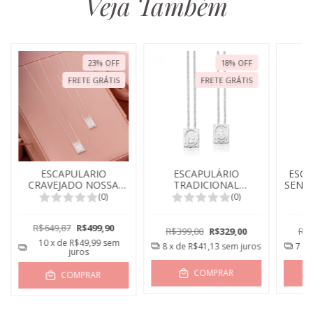
Veja Também
23
%
OFF
18
%
OFF
FRETE GRÁTIS
FRETE GRÁTIS
ESCAPULARIO
ESCAPULÁRIO
ESCA
CRAVEJADO NOSSA
TRADICIONAL
SENH
SENHORA DO CARMO
SAGRADO CORAÇÃO
E NO
(0)
(0)
E SAGRADO CORAÇÃO
DE JESUS E NOSSA
DE JESUS
SENHORA DO CARMO
R$649,87
R$499,90
PEQUENO
R$399,00
R$329,00
R$4
10
x de
R$49,99
sem
8
x de
R$41,13
sem juros
7
x 
juros
COMPRAR
COMPRAR