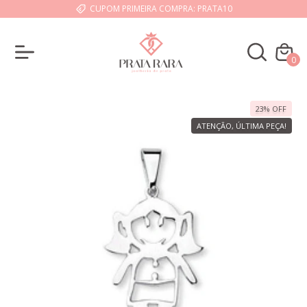
CUPOM PRIMEIRA COMPRA: PRATA10
0
23
%
OFF
ATENÇÃO, ÚLTIMA PEÇA!