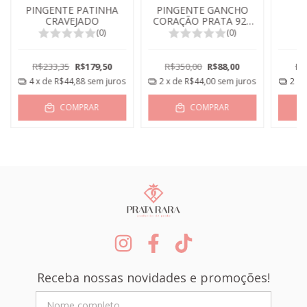
PINGENTE PATINHA
PINGENTE GANCHO
P
CRAVEJADO
CORAÇÃO PRATA 925
LISO
(0)
(0)
R$233,35
R$179,50
R$350,00
R$88,00
R$
4
x de
R$44,88
sem juros
2
x de
R$44,00
sem juros
2
x 
COMPRAR
COMPRAR
Receba nossas novidades e promoções!