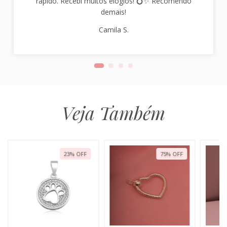
rápido. Recebi muitos elogios! 💍✨ Recomendo
demais!
Camila S.
Veja Também
23
%
OFF
75
%
OFF