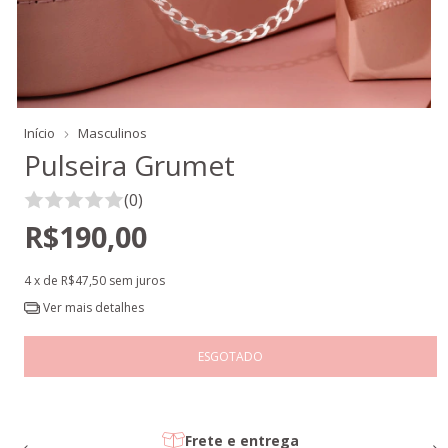
Início
Masculinos
Pulseira Grumet
(0)
R$190,00
4
x de
R$47,50
sem juros
Ver mais detalhes
Prata 925/950