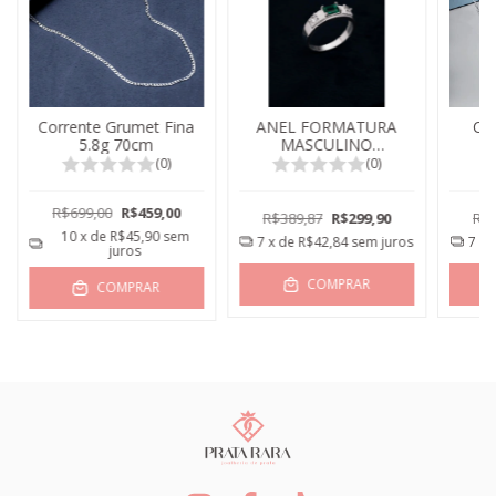
Corrente Grumet Fina
ANEL FORMATURA
Cor
5.8g 70cm
MASCULINO
TURMALINA PARAIBA
(0)
(0)
R$699,00
R$459,00
R$389,87
R$299,90
R$3
10
x de
R$45,90
sem
7
x de
R$42,84
sem juros
7
x 
juros
COMPRAR
COMPRAR