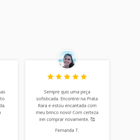
has
Sempre quis uma peça
nto
sofisticada. Encontrei na Prata
da.
Rara e estou encantada com
m
meu brinco novo! Com certeza
irei comprar novamente. 🥰
Fernanda T.