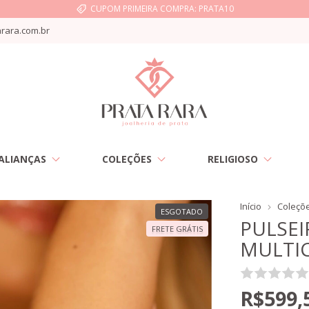
CUPOM PRIMEIRA COMPRA: PRATA10
rara.com.br
ALIANÇAS
COLEÇÕES
RELIGIOSO
Início
Coleçõ
ESGOTADO
PULSEI
FRETE GRÁTIS
MULTI
R$599,