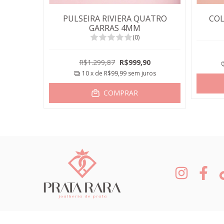
 C/
PULSEIRA RIVIERA QUATRO
COL
GARRAS 4MM
(0)
00
R$1.299,87
R$999,90
uros
10
x de
R$99,99
sem juros
COMPRAR