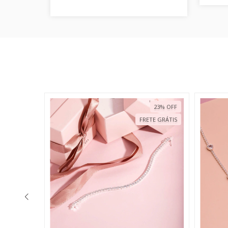
23
%
OFF
23
%
OFF
TE GRÁTIS
FRETE GRÁTIS