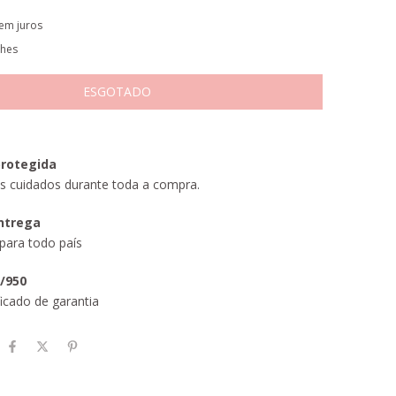
em juros
lhes
rotegida
s cuidados durante toda a compra.
entrega
para todo país
5/950
icado de garantia