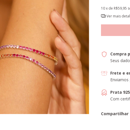
10
x de
R$59,95
s
Ver mais deta
Compra p
Seus dado
Frete e 
Enviamos 
Prata 92
Com certif
Compartilhar