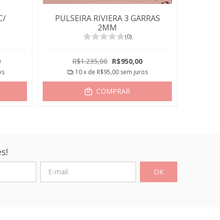
C/
PULSEIRA RIVIERA 3 GARRAS
COLAR
2MM
(0)
R
0
R$1.235,00
R$950,00
os
10
x de
R$95,00
sem juros
COMPRAR
s!